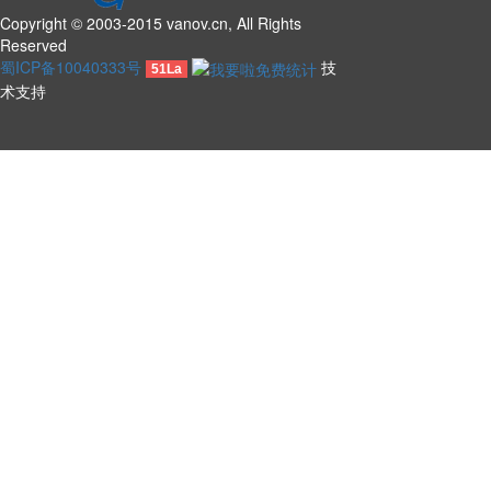
Copyright © 2003-2015 vanov.cn, All Rights
Reserved
蜀ICP备10040333号
技
51La
术支持